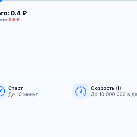
го:
0.4 ₽
то:
0.5 ₽
Старт
Скорость (!)
До 10 минут
До 10 000 000 в д