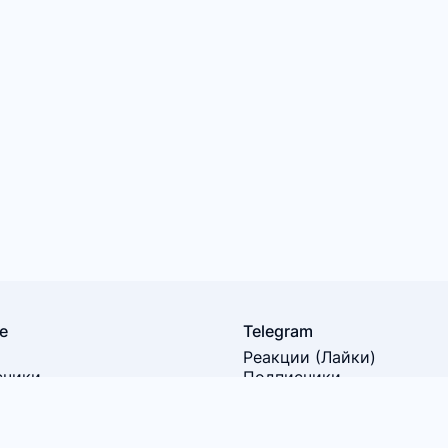
e
Telegram
Реакции (Лайки)
счики
Подписчики
отры
Просмотры
росмотров