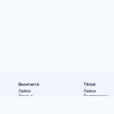
Вконтакте
Tiktok
Лайки
Лайки
Друзья
Подписчики
Подписчики
Просмотры
Просмотры
Репосты
Сохранения